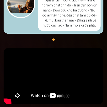
Nguyện đem công đức này - Trang
Nguyện đem công đức này - Trang
Nguyện đem công đức này - Trang
nghiêm phật tịnh độ - Trên đền bốn ơn
nghiêm phật tịnh độ - Trên đền bốn ơn
nghiêm phật tịnh độ - Trên đền bốn ơn
nặng - Dưới cứu khổ ba đường - Nếu
nặng - Dưới cứu khổ ba đường - Nếu
nặng - Dưới cứu khổ ba đường - Nếu
có ai thấy nghe, đều phát tâm bồ đề -
có ai thấy nghe, đều phát tâm bồ đề -
có ai thấy nghe, đều phát tâm bồ đề -
Hết một báu thân này - Đồng sinh về
Hết một báu thân này - Đồng sinh về
Hết một báu thân này - Đồng sinh về
nước cực lạc - Nam mô a di đà phật
nước cực lạc - Nam mô a di đà phật
nước cực lạc - Nam mô a di đà phật