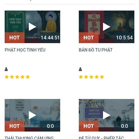
14:44:51
10:5:54
HOT
HOT
PHẬT HỌC TINH YẾU
BẢN ĐỒ TU PHẬT
0:0
0:0
HOT
HOT
THÁI THƯỢNG CẢM ỨNG
ĐỆ TỬ QUY - PHÉP TẮC