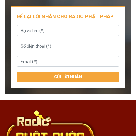
ĐỂ LẠI LỜI NHẮN CHO RADIO PHẬT PHÁP
GỬI LỜI NHẮN