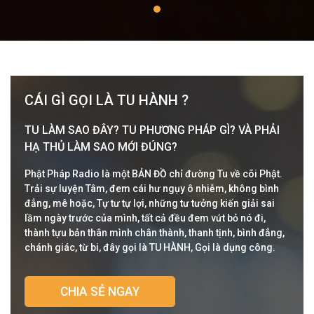
CÁI GÌ GỌI LÀ TU HÀNH ?
TU LÀM SAO ĐÂY? TU PHƯƠNG PHÁP GÌ? VÀ PHẢI
HẠ THỦ LÀM SAO MỚI ĐÚNG?
Phật Pháp Radio là một BẢN ĐỒ chỉ đường Tu về cõi Phật.
Trải sự luyện Tâm, đem cái hư ngụy ô nhiễm, không bình
đẳng, mê hoặc, Tự tư tự lợi, những tư tưởng kiến giải sai
lầm ngày trước của mình, tất cả đều đem vứt bỏ nó đi,
thành tựu bản thân mình chân thành, thanh tịnh, bình đẳng,
chánh giác, từ bi, đây gọi là TU HÀNH, Gọi là dụng công.
CHIA SẺ NGAY