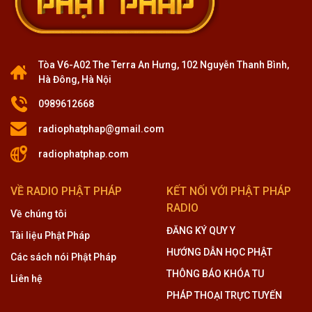
Tòa V6-A02 The Terra An Hưng, 102 Nguyễn Thanh Bình,
Hà Đông, Hà Nội
0989612668
radiophatphap@gmail.com
radiophatphap.com
VỀ RADIO PHẬT PHÁP
KẾT NỐI VỚI PHẬT PHÁP
RADIO
Về chúng tôi
ĐĂNG KÝ QUY Y
Tài liệu Phật Pháp
HƯỚNG DẪN HỌC PHẬT
Các sách nói Phật Pháp
THÔNG BÁO KHÓA TU
Liên hệ
PHÁP THOẠI TRỰC TUYẾN