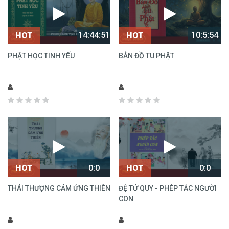
14:44:51
10:5:54
HOT
HOT
PHẬT HỌC TINH YẾU
BẢN ĐỒ TU PHẬT
0:0
0:0
HOT
HOT
THÁI THƯỢNG CẢM ỨNG THIÊN
ĐỆ TỬ QUY - PHÉP TẮC NGƯỜI
CON